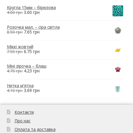
Біла
кількість
Кругла 15мм – бірюзова
4.00
грн
3.60
грн
Розочка мал. – сіра світла
8.50
грн
7.65
грн
Міккі жовтий
7.50
грн
6.75
грн
Міні зірочка – блаш
4.70
грн
4.23
грн
Нитка м'ятна
4.10
грн
3.69
грн
Контакти
Про нас
Оплата та доставка