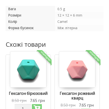
Вага
0.5 g
Розміри
12 × 12 × 6 mm
Колір
Camel
Форма бусинок
Між літерна
Схожі товари
РОЗПРОДАЖ!
РОЗПРОДАЖ!
Гексагон бірюзовий
Гексагон рожевий
кварц
8.50
грн
7.65
грн
8.50
грн
7.65
грн
Силіконова