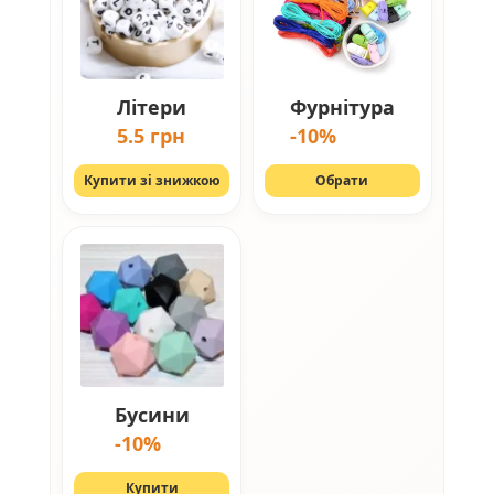
Літери
Фурнітура
5.5 грн
-10%
Купити зі знижкою
Обрати
Бусини
-10%
Купити