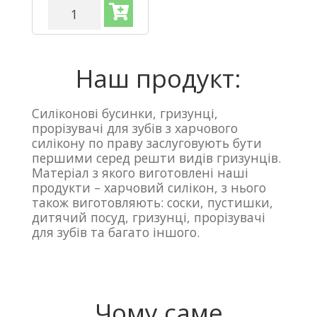
Ніблер
силіконовий
"Дино"для
годування
і
Наш продукт:
введення
прикорму
(Рожевий
Силіконові бусинки, гризунці,
кварц+Білий)
прорізувачі для зубів з харчового
кількість
силікону по праву заслуговують бути
першими серед решти видів гризунців.
Матеріал з якого виготовлені наші
продукти – харчовий силікон, з нього
також виготовляють: соски, пустишки,
дитячий посуд, гризунці, прорізувачі
для зубів та багато іншого.
Чому саме