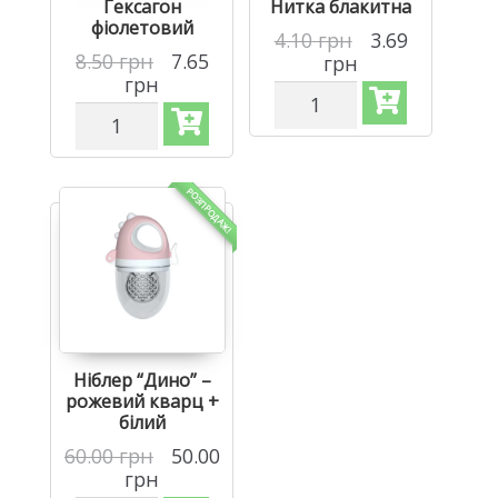
Гексагон
Нитка блакитна
фіолетовий
4.10
грн
3.69
8.50
грн
7.65
грн
грн
Нейлонова
Силіконова
нитка
бусинка,
1,5мм
бусина
-
для
Блакитна
РОЗПРОДАЖ!
прорізувача
кількість
зубів
-
Гексагон
Фіолетовий
кількість
Ніблер “Дино” –
рожевий кварц +
білий
60.00
грн
50.00
грн