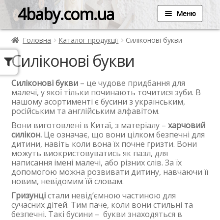
4baby.com.ua
Меню
Головна
Каталог продукції
Силіконові букви
Силіконові букви
Силіконові букви
– це чудове придбання для
малечі, у якої тільки починають точитися зуби. В
нашому асортименті є бусини з українським,
російським та англійським алфавітом.
Вони виготовлені в Китаї, з матеріалу –
харчовий
силікон.
Це означає, що вони цілком безпечні для
дитини, навіть коли вона їх почне гризти. Вони
можуть виокристовуватись як пазл, для
написання імені малечі, або різних слів. За їх
допомогою можна розвивати дитину, навчаючи її
новим, невідомим їй словам.
Гризунці
стали невід’ємною частиною для
сучасних дітей. Тим паче, коли вони стильні та
безпечні. Такі бусини – букви знаходяться в