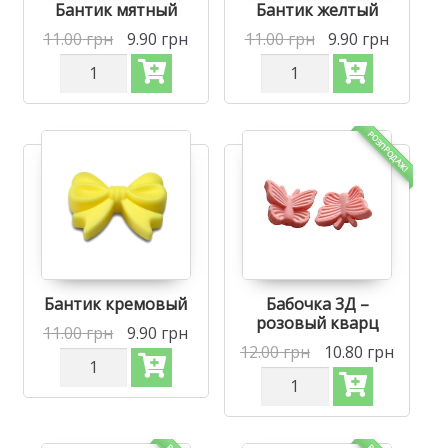
Бантик мятный
Бантик желтый
11.00
грн
9.90
грн
11.00
грн
9.90
грн
Количество
Количество
Силиконовая
Силиконовая
бусинка,
бусинка,
бусина
бусина
для
для
РОЗПРОДАЖ!
прорезывателя
прорезывателя
зубов
зубов
-
-
Бантик
Бантик
Мятный
Желтый
Бантик кремовый
Бабочка 3Д –
розовый кварц
11.00
грн
9.90
грн
12.00
грн
10.80
грн
Количество
Силиконовая
Количество
бусинка,
Силиконовая
бусина
бусинка,
для
бусина