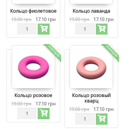
Кольцо фиолетовое
Кольцо лаванда
19.00
грн
17.10
грн
19.00
грн
17.10
грн
Количество
Количество
Силиконовая
Силиконовая
бусинка,
бусинка,
бусина
бусина
для
для
РОЗПРОДАЖ!
РОЗПРОДАЖ!
прорезывателя
прорезывателя
зубов
зубов
-
-
Кольцо
Кольцо
Фиолетовое
Лаванда
Кольцо розовое
Кольцо розовый
кварц
19.00
грн
17.10
грн
19.00
грн
17.10
грн
Количество
Силиконовая
Количество
бусинка,
Силиконовая
бусина
бусинка,