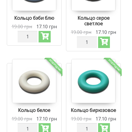
пастельное
Кольцо бэби блю
Кольцо серое
светлое
19.00
грн
17.10
грн
19.00
грн
17.10
грн
Количество
Силиконовая
Количество
бусинка,
Силиконовая
бусина
бусинка,
для
бусина
прорезывателя
для
РОЗПРОДАЖ!
РОЗПРОДАЖ!
зубов
прорезывателя
-
зубов
Кольцо
-
Бэби
Кольцо
блю
Серое
светлое
Кольцо белое
Кольцо бирюзовое
19.00
грн
17.10
грн
19.00
грн
17.10
грн
Количество
Количество
Силиконовая
Силиконовая