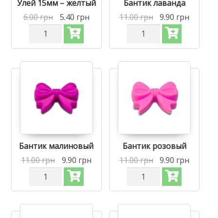
Улей 15мм – желтый
Бантик лаванда
6.00
грн
5.40
грн
11.00
грн
9.90
грн
Количество
Количество
Силиконовая
Силиконовая
бусинка,
бусинка,
бусина
бусина
для
для
прорезывателя
прорезывателя
зубов
зубов
-
-
Улей
Бантик
15мм
Лаванда
Желтый
Бантик малиновый
Бантик розовый
11.00
грн
9.90
грн
11.00
грн
9.90
грн
Количество
Количество
Силиконовая
Силиконовая
бусинка,
бусинка,
бусина
бусина
для
для
прорезывателя
прорезывателя