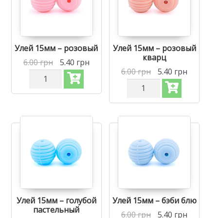
Мини
Улей
звездочка
15мм
Lint
Лаванда
Улей 15мм – розовый
Улей 15мм – розовый
кварц
6.00
грн
5.40
грн
6.00
грн
5.40
грн
Количество
Силиконовая
Количество
бусинка,
Силиконовая
бусина
бусинка,
для
бусина
прорезывателя
для
зубов
прорезывателя
-
зубов
Улей
-
15мм
Улей
Розовый
15мм
Розовый
кварц
Улей 15мм – голубой
Улей 15мм – бэби блю
пастельный
6.00
грн
5.40
грн