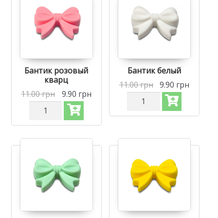
зубов
зубов
-
-
Бантик
Бантик
Малиновый
Розовый
Бантик розовый
Бантик белый
кварц
11.00
грн
9.90
грн
11.00
грн
9.90
грн
Количество
Количество
Силиконовая
Силиконовая
бусинка,
бусинка,
бусина
бусина
для
для
прорезывателя
прорезывателя
зубов
зубов
-
-
Бантик
Бантик
Белый
Розовый
кварц