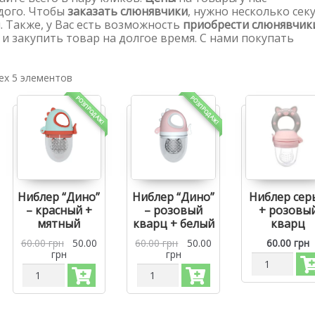
дого. Чтобы
заказать слюнявчики
, нужно несколько секу
. Также, у Вас есть возможность
приобрести слюнявчик
и закупить товар на долгое время. С нами покупать
ех 5 элементов
РОЗПРОДАЖ!
РОЗПРОДАЖ!
Ниблер “Дино”
Ниблер “Дино”
Ниблер сер
– красный +
– розовый
+ розовы
мятный
кварц + белый
кварц
60.00
грн
50.00
60.00
грн
50.00
60.00
грн
грн
грн
Количество
Количество
Количество
Ниблер
Ниблер
Ниблер
силиконовый
силиконовый
силиконовый
для
"Дино"
"Дино"
кормления
для
для
и