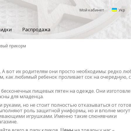
Мой кабинет
Укр
кидки
Распродажа
вый прикорм
и. А вот их родителям они просто необходимы: редко лю
м, как любимый ребенок проливает сок на очередную, с
 бесконечных пищевых пятен на одежде. Они изготовл
сны для младенца.
 руками, но не стоит полностью отказываться от гото
выполняют роль защитной униформы, но и вполне могут
ивающими игрушками. Именно такие слюнявчики
газине.
йте всего в пару кликов.
Цены
на товары у нас –