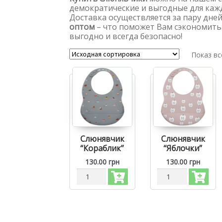
демократические и выгодные для каж
Доставка осуществляется за пару дней
оптом
– что поможет Вам сэкономить 
выгодно и всегда безопасно!
Показ вс
Слюнявчик
Слюнявчик
“Кораблик”
“Яблочки”
130.00
грн
130.00
грн
Количество
Количество
Силиконовый
Силиконовый
слюнявчик
слюнявчик
с
с
кармашком
кармашком
"Кораблик"
"Яблочки"