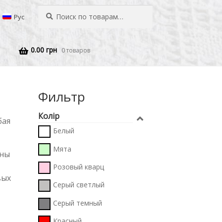
Искать:
Поиск
Рус
0.00
грн
0 товаров
Фильтр
Колір
бая
Белый
Мята
ены
Розовый кварц
вых
Серый светлый
Серый темный
Красный