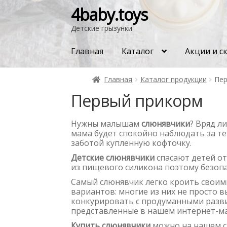
4baby.toys
Детские грызунки
Главная
Каталог
Акции и с
Главная
Каталог продукции
Пер
Первый прикорм
Нужны малышам
слюнявчики
? Вряд л
мама будет спокойно наблюдать за те
заботой купленную кофточку.
Детские слюнявчики
спасают детей от
из пищевого силикона поэтому безопа
Самый слюнявчик легко кроить своими
вариантов: многие из них не просто 
конкурировать с продуманными разв
представленные в нашем интернет-ма
Купить слюнявчики
можно на нашем са