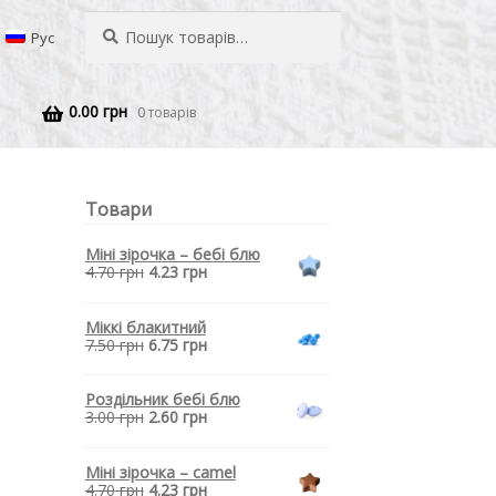
Шукати:
Пошук
Рус
0.00
грн
0 товарів
Товари
Міні зірочка – бебі блю
4.70
грн
4.23
грн
Міккі блакитний
7.50
грн
6.75
грн
Роздільник бебі блю
3.00
грн
2.60
грн
Міні зірочка – camel
4.70
грн
4.23
грн