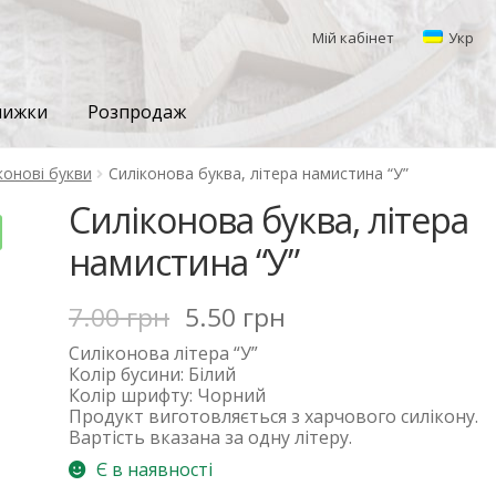
Мій кабінет
Укр
знижки
Розпродаж
конові букви
Силіконова буква, літера намистина “У”
Силіконова буква, літера
намистина “У”
7.00
грн
5.50
грн
Силіконова
літера
“У”
Колір
бусини
: Б
ілий
Колір
шрифту
:
Чорний
Продукт
виготовляється
з
харчового
силікону.
Вартість вказана за одну літеру.
Є в наявності