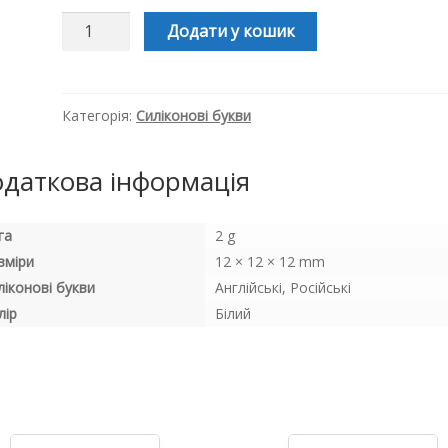
Силіконова
Додати у кошик
буква,
літера
намистина
"У"
кількість
Категорія:
Силіконові букви
даткова інформація
га
2 g
зміри
12 × 12 × 12 mm
ліконові букви
Англійські, Російські
лір
Білий