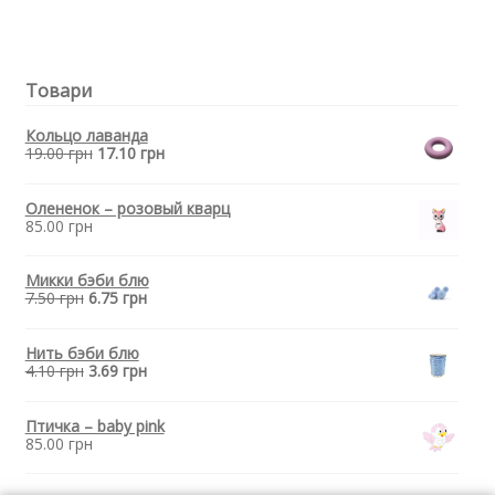
бусина
для
прорезывателя
зубов
Товари
-
Гексагон
Бирюзовый
Кольцо лаванда
19.00
грн
17.10
грн
Олененок – розовый кварц
85.00
грн
Микки бэби блю
7.50
грн
6.75
грн
Нить бэби блю
4.10
грн
3.69
грн
Птичка – baby pink
85.00
грн