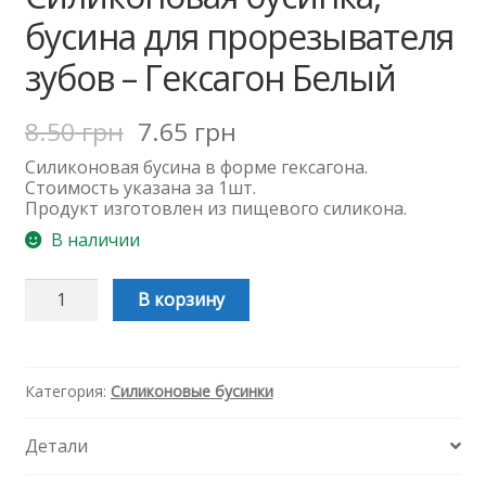
бусина для прорезывателя
зубов – Гексагон Белый
8.50
грн
7.65
грн
Силиконовая бусина в форме гексагона.
Стоимость указана за 1шт.
Продукт изготовлен из пищевого силикона.
В наличии
Количество
В корзину
Силиконовая
бусинка,
бусина
для
прорезывателя
Категория:
Силиконовые бусинки
зубов
-
Детали
Гексагон
Белый