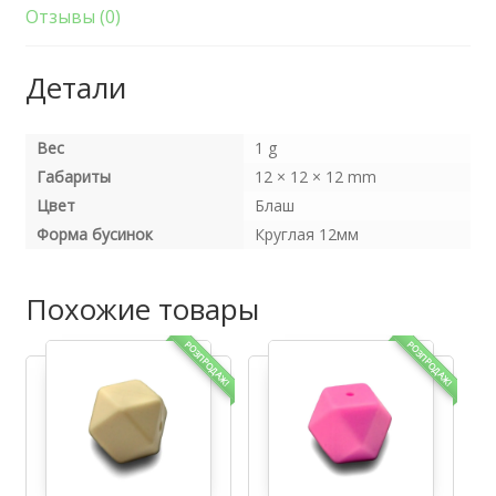
Блаш
Отзывы (0)
Детали
Вес
1 g
Габариты
12 × 12 × 12 mm
Цвет
Блаш
Форма бусинок
Круглая 12мм
Похожие товары
РОЗПРОДАЖ!
РОЗПРОДАЖ!