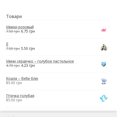
для
прорезывателя
зубов
Товари
-
Звезда
Бирюзовая
Микки розовый
7.50
грн
6.75
грн
Ё
7.00
грн
5.50
грн
Мини сердечко – голубое пастельное
4.70
грн
4.23
грн
Коала – бэби блю
85.00
грн
Птичка голубая
85.00
грн