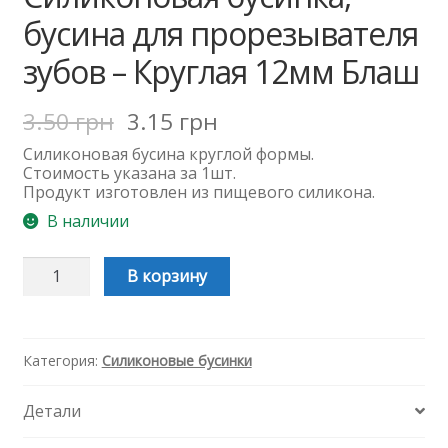
бусина для прорезывателя
зубов – Круглая 12мм Блаш
3.50
грн
3.15
грн
Силиконовая бусина круглой формы.
Стоимость указана за 1шт.
Продукт изготовлен из пищевого силикона.
В наличии
Количество
В корзину
Силиконовая
бусинка,
бусина
для
прорезывателя
Категория:
Силиконовые бусинки
зубов
-
Детали
Круглая
12мм