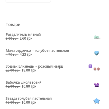
бусинка,
бусина
для
прорезывателя
зубов
Товари
-
Гексагон
Бежевый
Разделитель мятный
3.00
грн
2.60
грн
Мини сердечко – голубое пастельное
4.70
грн
4.23
грн
Зодиак Близнецы
– розовый кварц
20.00
грн
18.00
грн
Бабочка фиолетовий
12.00
грн
10.80
грн
Звезда голубая пастельная
19.00
грн
16.00
грн