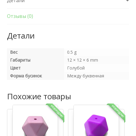
Детали
Разделитель
Голубой
Отзывы (0)
Детали
Вес
0.5 g
Габариты
12 × 12 × 6 mm
Цвет
Голубой
Форма бусинок
Между буквенная
Похожие товары
РОЗПРОДАЖ!
РОЗПРОДАЖ!