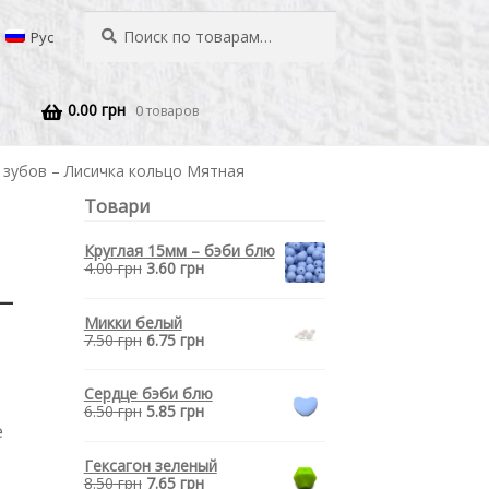
Искать:
Поиск
Рус
0.00
грн
0 товаров
 зубов – Лисичка кольцо Мятная
Товари
Круглая 15мм – бэби блю
4.00
грн
3.60
грн
–
Микки белый
7.50
грн
6.75
грн
Сердце бэби блю
6.50
грн
5.85
грн
е
Гексагон зеленый
8.50
грн
7.65
грн