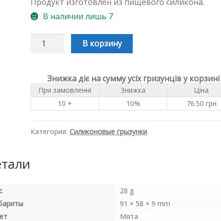
Продукт изготовлен из пищевого силикона.
В наличии лишь 7
Количество
В корзину
Силиконовый
грызунок,
прорезыватель
для
Знижка діє на сумму усіх гризунців у корзині
зубов
При замовленні
Знижка
Ціна
-
Лисичка
10 +
10%
76.50
грн
кольцо
Мятная
Категория:
Силиконовые грызунки
тали
с
28 g
бариты
91 × 58 × 9 mm
ет
Мята