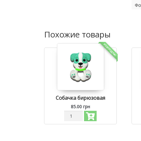
Фо
Похожие товары
РОЗПРОДАЖ!
Собачка бирюзовая
85.00
грн
Количество
Силиконовый
грызунок,
прорезыватель
для
зубов