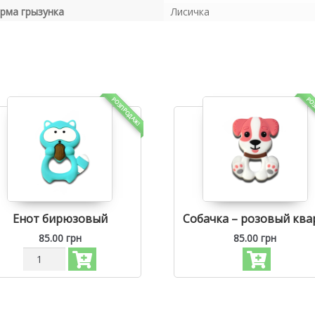
рма грызунка
Лисичка
РОЗПРОДАЖ!
РО
Енот бирюзовый
Собачка – розовый ква
85.00
грн
85.00
грн
Количество
Силиконовый
грызунок,
прорезыватель
для
зубов