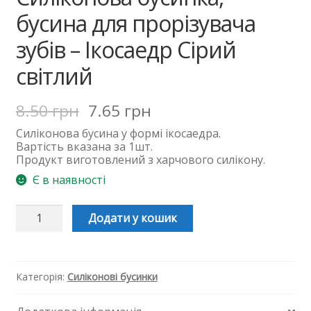
бусина для прорізувача
зубів – Ікосаедр Сірий
світлий
8.50
грн
7.65
грн
Силіконова
бусина
у
формі
ікосаедра.
Вартість вказана за 1шт.
Продукт виготовлений з харчового силікону.
Є в наявності
Силіконова
Додати у кошик
бусинка,
бусина
для
прорізувача
зубів
Категорія:
Силіконові бусинки
-
Ікосаедр