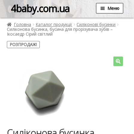
4baby.com.ua
Меню
Головна
Каталог продукції
Силіконові бусинки
Силіконова бусинка, бусина для прорізувача зубів –
Ікосаедр Сірий світлий
РОЗПРОДАЖ!
Силіконова бусинка,