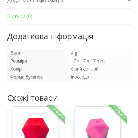
Додаткова інформація
Сірий
світлий
кількість
Відгуки (0)
Додаткова інформація
Вага
4 g
Розміри
17 × 17 × 17 mm
Колір
Сірий світлий
Форма бусинок
Ікосаедр
Схожі товари
РОЗПРОДАЖ!
РОЗПРОДАЖ!