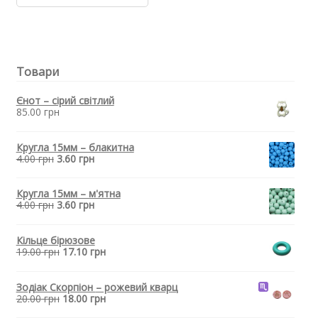
бусина
для
прорізувача
зубів
-
Товари
Гексагон
Бірюзовий
кількість
Єнот – сірий світлий
85.00
грн
Кругла 15мм – блакитна
4.00
грн
3.60
грн
Кругла 15мм – м'ятна
4.00
грн
3.60
грн
Кільце бірюзове
19.00
грн
17.10
грн
Зодіак Скорпіон
– рожевий кварц
20.00
грн
18.00
грн