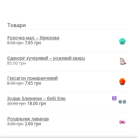
для
прорізувача
зубів
-
Товари
Гексагон
Помаранчевий
кількість
Розочка мал. – бірюзова
8.50
грн
7.65
грн
Єдиноріг кучерявий – рожевий кварц
85.00
грн
Гексагон помаранчевий
8.50
грн
7.65
грн
Зодіак Близнюки
– бебі блю
20.00
грн
18.00
грн
Роздільник лаванда
3.00
грн
2.60
грн