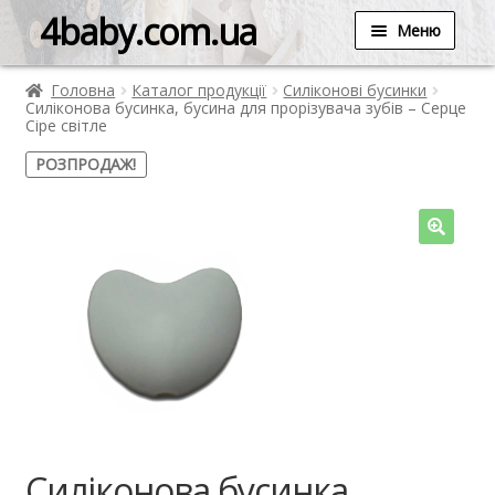
4baby.com.ua
Меню
Головна
Каталог продукції
Силіконові бусинки
Силіконова бусинка, бусина для прорізувача зубів – Серце
Сіре світле
РОЗПРОДАЖ!
Силіконова бусинка,