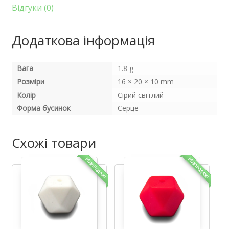
кількість
Відгуки (0)
Додаткова інформація
Вага
1.8 g
Розміри
16 × 20 × 10 mm
Колір
Сірий світлий
Форма бусинок
Серце
Схожі товари
РОЗПРОДАЖ!
РОЗПРОДАЖ!