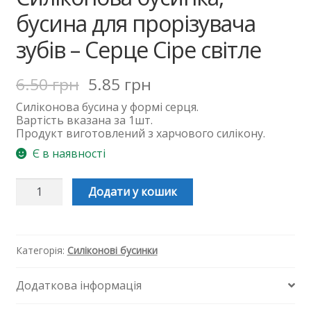
бусина для прорізувача
зубів – Серце Сіре світле
6.50
грн
5.85
грн
Силіконова
бусина
у формі серця.
Вартість вказана за 1шт.
Продукт виготовлений з харчового силікону.
Є в наявності
Силіконова
Додати у кошик
бусинка,
бусина
для
прорізувача
зубів
Категорія:
Силіконові бусинки
-
Серце
Додаткова інформація
Сіре
світле