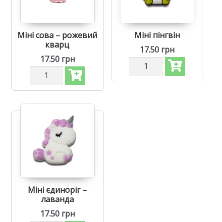
Міні сова – рожевий
Міні пінгвін
кварц
17.50
грн
17.50
грн
Силіконова
Силіконова
бусинка,
бусинка,
бусина
бусина
для
для
прорізувача
прорізувача
зубів
зубів
-
-
Міні
Міні
пінгвін
сова
кількість
Рожевий
кварц
кількість
Міні єдиноріг –
лаванда
17.50
грн