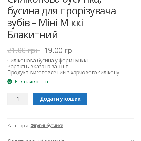
бусина для прорізувача
зубів – Міні Міккі
Блакитний
21.00
грн
19.00
грн
Силіконова
бусина
у формі Міккі.
Вартість вказана за 1шт.
Продукт виготовлений з харчового силікону.
Є в наявності
Силіконова
Додати у кошик
бусинка,
бусина
для
прорізувача
зубів
Категорія:
Фігурні бусинки
-
Міні