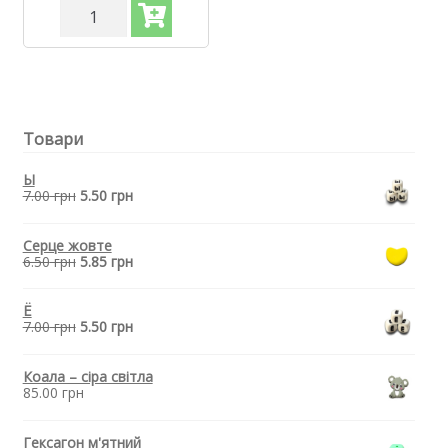
Силіконова
бусинка,
бусина
для
прорізувача
зубів
-
Товари
Міні
єдиноріг
Лаванда
Ы
кількість
7.00
грн
5.50
грн
Серце жовте
6.50
грн
5.85
грн
Ё
7.00
грн
5.50
грн
Коала – сіра світла
85.00
грн
Гексагон м'ятний