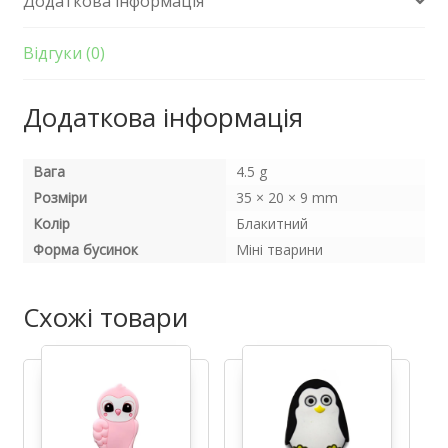
Додаткова інформація
Міккі
Блакитний
кількість
Відгуки (0)
Додаткова інформація
Вага
4.5 g
Розміри
35 × 20 × 9 mm
Колір
Блакитний
Форма бусинок
Міні тварини
Схожі товари