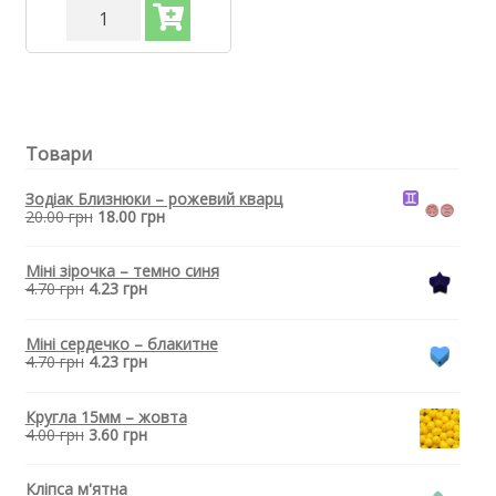
Силіконовий
гризунець,
прорізувач
для
зубів
-
Єнот
Товари
Рожевий
кварц
кількість
Зодіак Близнюки
– рожевий кварц
20.00
грн
18.00
грн
Міні зірочка – темно синя
4.70
грн
4.23
грн
Міні сердечко – блакитне
4.70
грн
4.23
грн
Кругла 15мм – жовта
4.00
грн
3.60
грн
Кліпса м'ятна