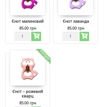
Єнот малиновий
Єнот лаванда
85.00
грн
85.00
грн
Силіконовий
Силіконовий
гризунець,
гризунець,
прорізувач
прорізувач
для
для
зубів
зубів
РОЗПРОДАЖ!
-
-
Єнот
Єнот
Малиновий
Лаванда
кількість
кількість
Єнот – рожевий
кварц
85.00
грн