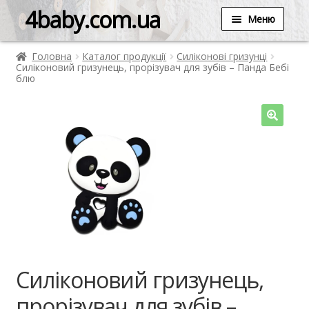
4baby.com.ua
Меню
Головна
Каталог продукції
Силіконові гризунці
Силіконовий гризунець, прорізувач для зубів – Панда Бебі
блю
Силіконовий гризунець,
прорізувач для зубів –