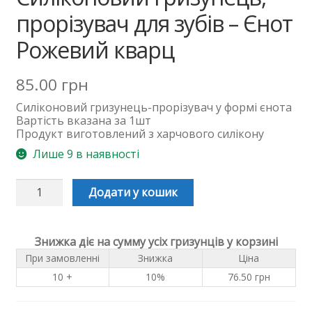
прорізувач для зубів – Єнот
Рожевий кварц
85.00
грн
Силіконовий гризунець-прорізувач у формі єнота
Вартість вказана за 1шт
Продукт виготовлений з харчового силікону
Лише 9 в наявності
Силіконовий
Додати у кошик
гризунець,
прорізувач
для
зубів
Знижка діє на сумму усіх гризунців у корзині
-
При замовленні
Знижка
Ціна
Єнот
Рожевий
10 +
10%
76.50
грн
кварц
кількість