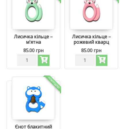
Лисичка кільце –
Лисичка кільце –
м'ятна
рожевий кварц
85.00
грн
85.00
грн
Силіконовий
Силіконовий
гризунець,
гризунець,
прорізувач
прорізувач
для
для
зубів
зубів
РОЗПРОДАЖ!
-
-
Лисичка
Лисичка
кільце
кільце
М'ятна
Рожевий
кількість
кварц
кількість
Єнот блакитний