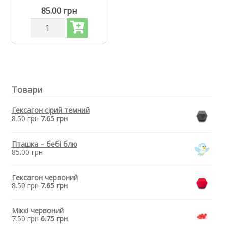
85.00
грн
Силіконовий
гризунець,
прорізувач
для
зубів
-
Єнот
Товари
Блакитний
кількість
Гексагон сірий темний
8.50
грн
7.65
грн
Пташка – бебі блю
85.00
грн
Гексагон червоний
8.50
грн
7.65
грн
Міккі червоний
7.50
грн
6.75
грн