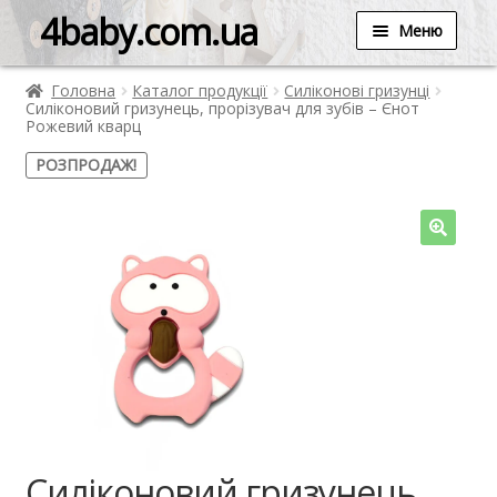
4baby.com.ua
Меню
Головна
Каталог продукції
Силіконові гризунці
Силіконовий гризунець, прорізувач для зубів – Єнот
Рожевий кварц
РОЗПРОДАЖ!
Силіконовий гризунець,