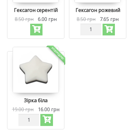
Гексагон серентій
Гексагон рожевий
8.50
грн
6.00
грн
8.50
грн
7.65
грн
Силіконова
бусинка,
бусина
для
прорізувача
РОЗПРОДАЖ!
зубів
-
Гексагон
Рожевий
кількість
Зірка біла
19.00
грн
16.00
грн
Силіконова
бусинка,
бусина
для