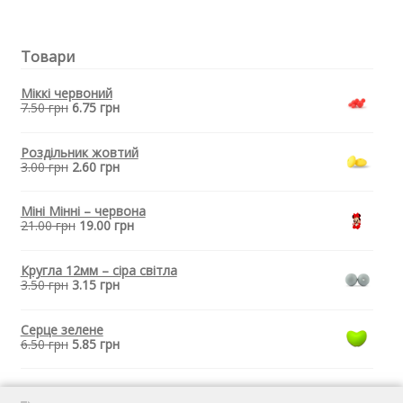
прорізувача
зубів
-
Товари
Зірка
Біла
кількість
Міккі червоний
7.50
грн
6.75
грн
Роздільник жовтий
3.00
грн
2.60
грн
Міні Мінні – червона
21.00
грн
19.00
грн
Кругла 12мм – сіра світла
3.50
грн
3.15
грн
Серце зелене
6.50
грн
5.85
грн