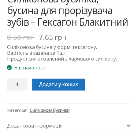
бусина для прорізувача
зубів – Гексагон Блакитний
8.50
грн
7.65
грн
Силіконова
бусина
у
формі
гексагону.
Вартість вказана за 1шт.
Продукт виготовлений з харчового силікону.
Є в наявності
Силіконова
Додати у кошик
бусинка,
бусина
для
прорізувача
зубів
Категорія:
Силіконові бусинки
-
Гексагон
Додаткова інформація
Блакитний
кількість