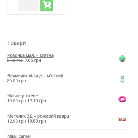
Силіконова
бусинка,
бусина
для
прорізувача
зубів
-
Товари
Міні
лисичка
Бебі
Розочка мал. – м'ятна
блю
8.50
грн
7.65
грн
кількість
Ведмедик кільце – м'ятний
85.00
грн
Кільце рожеве
19.00
грн
17.10
грн
Метелик 3Д – рожевий кварц
12.00
грн
10.80
грн
Міккі camel