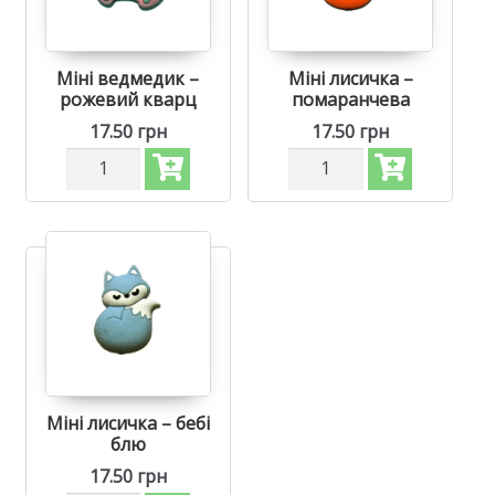
Міні ведмедик –
Міні лисичка –
рожевий кварц
помаранчева
17.50
грн
17.50
грн
Силіконова
Силіконова
бусинка,
бусинка,
бусина
бусина
для
для
прорізувача
прорізувача
зубів
зубів
-
-
Міні
Міні
ведмедик
лисичка
Рожевий
Помаранчева
кварц
кількість
кількість
Міні лисичка – бебі
блю
17.50
грн