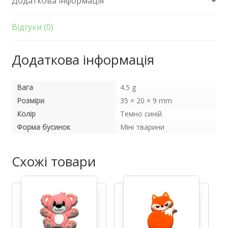
Додаткова інформація
Міккі
Теино
синій
Відгуки (0)
кількість
Додаткова інформація
Вага
4.5 g
Розміри
35 × 20 × 9 mm
Колір
Темно синій
Форма бусинок
Міні тварини
Схожі товари