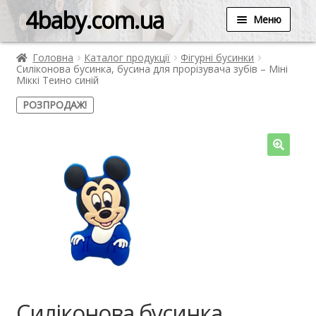
4baby.com.ua
Меню
Головна
Каталог продукції
Фігурні бусинки
Силіконова бусинка, бусина для прорізувача зубів – Міні
Міккі Теино синій
РОЗПРОДАЖ!
Силіконова бусинка,