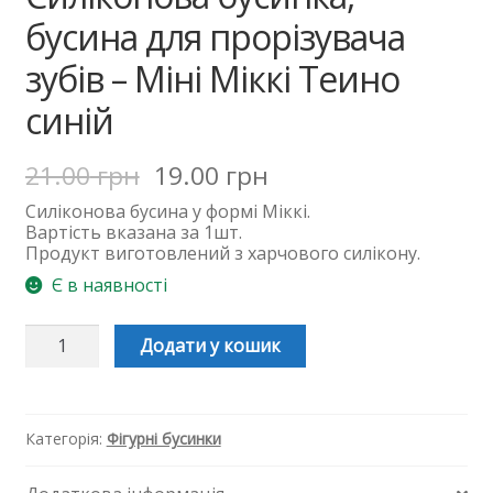
бусина для прорізувача
зубів – Міні Міккі Теино
синій
21.00
грн
19.00
грн
Силіконова
бусина
у формі Міккі.
Вартість вказана за 1шт.
Продукт виготовлений з харчового силікону.
Є в наявності
Силіконова
Додати у кошик
бусинка,
бусина
для
прорізувача
зубів
Категорія:
Фігурні бусинки
-
Міні