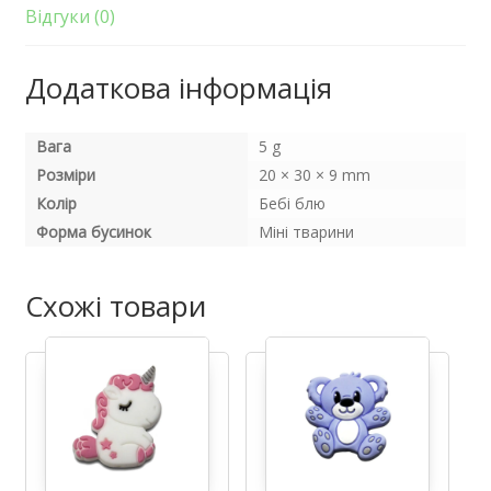
блю
Відгуки (0)
кількість
Додаткова інформація
Вага
5 g
Розміри
20 × 30 × 9 mm
Колір
Бебі блю
Форма бусинок
Міні тварини
Схожі товари