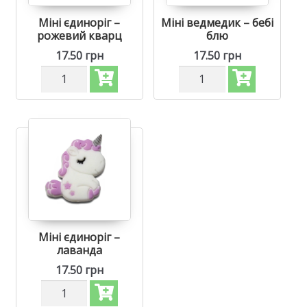
Міні єдиноріг –
Міні ведмедик – бебі
рожевий кварц
блю
17.50
грн
17.50
грн
Силіконова
Силіконова
бусинка,
бусинка,
бусина
бусина
для
для
прорізувача
прорізувача
зубів
зубів
-
-
Міні
Міні
єдиноріг
ведмедик
Рожевий
Бебі
кварц
блю
кількість
кількість
Міні єдиноріг –
лаванда
17.50
грн
Силіконова
бусинка,