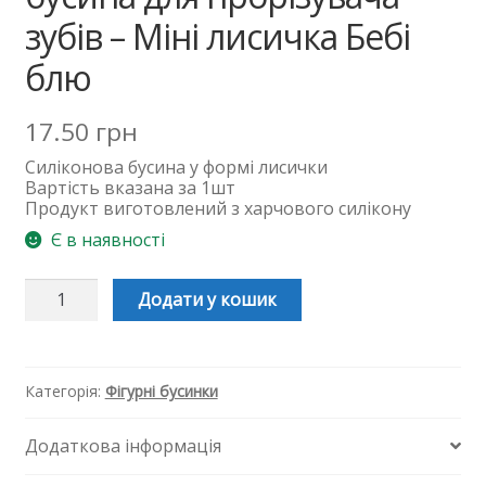
зубів – Міні лисичка Бебі
блю
17.50
грн
Силіконова
бусина
у формі лисички
Вартість вказана за 1шт
Продукт виготовлений з харчового силікону
Є в наявності
Силіконова
Додати у кошик
бусинка,
бусина
для
прорізувача
зубів
Категорія:
Фігурні бусинки
-
Міні
Додаткова інформація
лисичка
Бебі