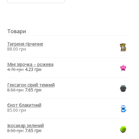
бусина
для
прорізувача
зубів
-
Товари
Міні
єдиноріг
Лаванда
Тигреня гірчичне
кількість
88.00
грн
Міні зірочка – рожева
4.70
грн
4.23
грн
Гексагон сірий темний
8.50
грн
7.65
грн
Єнот блакитний
85.00
грн
Ікосаедр зелений
8.50
грн
7.65
грн